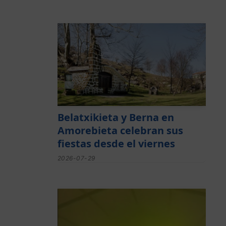
Belatxikieta y Berna en
Amorebieta celebran sus
fiestas desde el viernes
2026-07-29