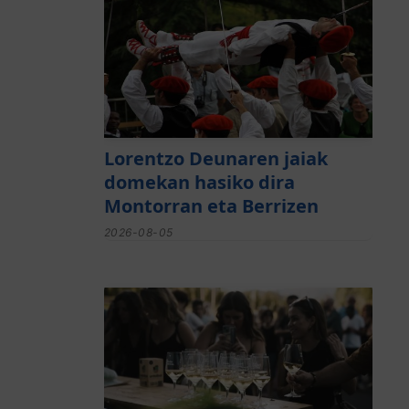
Lorentzo Deunaren jaiak
domekan hasiko dira
Montorran eta Berrizen
2026-08-05