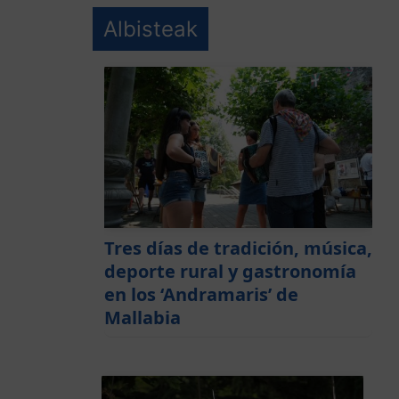
Albisteak
Tres días de tradición, música,
deporte rural y gastronomía
en los ‘Andramaris’ de
Mallabia