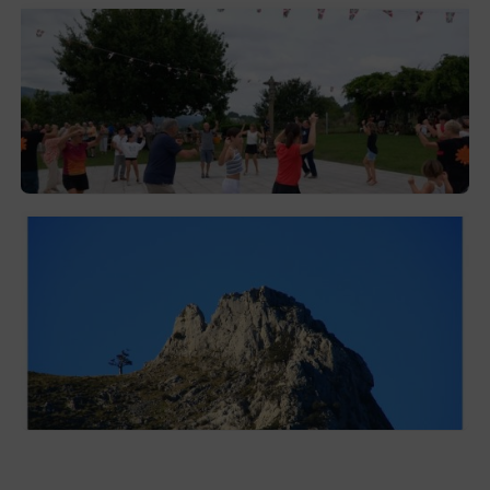
Gerediaga inicia sus fiestas con una cena
y la romería de Ansorregi eta Larrañaga
2026-08-03
Las «Peñas del Duranguesado»,
protagonistas de la nueva exposición en
Ezkurdi
2026-08-02