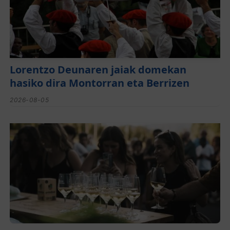
Lorentzo Deunaren jaiak domekan
hasiko dira Montorran eta Berrizen
2026-08-05
El festival de Bizkaiko Txakolina ‘Mahasti
Artean’ llega a Durangaldea en
septiembre
2026-08-03