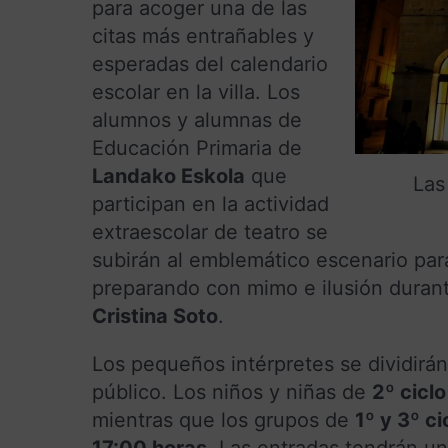
para acoger una de las
citas más entrañables y
esperadas del calendario
escolar en la villa. Los
alumnos y alumnas de
Educación Primaria de
Landako Eskola
que
Las
participan en la actividad
extraescolar de teatro se
subirán al emblemático escenario par
preparando con mimo e ilusión durant
Cristina Soto
.
Los pequeños intérpretes se dividirán
público. Los niños y niñas de
2º cicl
mientras que los grupos de
1º y 3º ci
17:00 horas
. Las entradas tendrán u