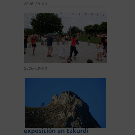
2026-08-03
Gerediaga inicia sus fiestas
con una cena y la romería
de Ansorregi eta Larrañaga
2026-08-03
Las «Peñas del
Duranguesado»,
protagonistas de la nueva
exposición en Ezkurdi