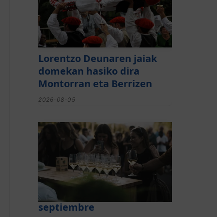
Lorentzo Deunaren jaiak
domekan hasiko dira
Montorran eta Berrizen
2026-08-05
El festival de Bizkaiko
Txakolina ‘Mahasti Artean’
llega a Durangaldea en
septiembre