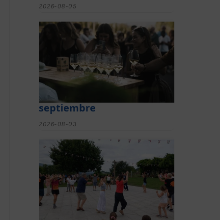
2026-08-05
El festival de Bizkaiko
Txakolina ‘Mahasti Artean’
llega a Durangaldea en
septiembre
2026-08-03
Gerediaga inicia sus fiestas
con una cena y la romería
de Ansorregi eta Larrañaga