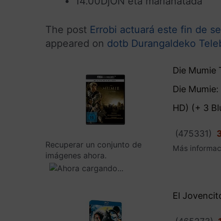
14.00DjON eta marianatada
The post
Errobi actuará este fin de 
appeared on
dotb Durangaldeko Teleb
Die Mumie T
Die Mumie:
HD) (+ 3 Bl
(
475331
)
Recuperar un conjunto de
Más informac
imágenes ahora.
El Jovencit