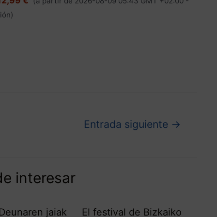
12,99 €
(a partir de 2026-08-09 05:43 GMT +02:00 -
ión
)
Entrada siguiente
→
e interesar
Deunaren jaiak
El festival de Bizkaiko