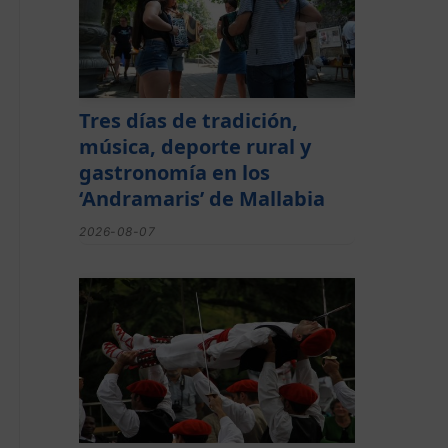
Tres días de tradición,
música, deporte rural y
gastronomía en los
‘Andramaris’ de Mallabia
2026-08-07
Lorentzo Deunaren jaiak
domekan hasiko dira
Montorran eta Berrizen