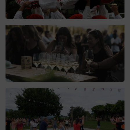
hasiko dira Montorran eta Berrizen
2026-08-05
El festival de Bizkaiko Txakolina ‘Mahasti
Artean’ llega a Durangaldea en
septiembre
2026-08-03
Gerediaga inicia sus fiestas con una cena
y la romería de Ansorregi eta Larrañaga