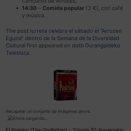
Concurso de Arroces.
14:30
–
Comida popular
(3 €), con café
y música.
The post
Iurreta celebra el sábado el “Arrozen
Eguna” dentro de la Semana de la Diversidad
Cultural
first appeared on
dotb Durangaldeko
Telebista
.
Recuperar un conjunto de imágenes ahora.
El Padrino (The Godfather) - Trilogia 50 Aniversario