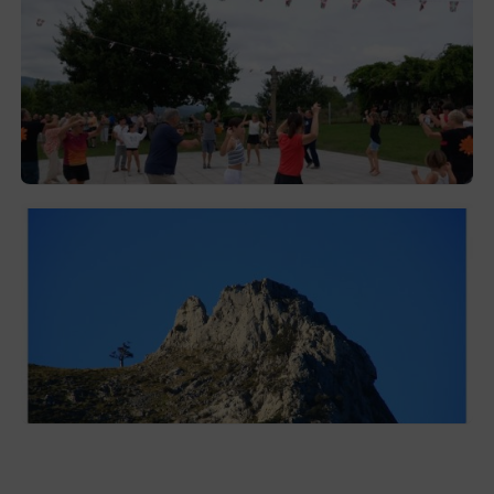
Gerediaga inicia sus fiestas con una cena
y la romería de Ansorregi eta Larrañaga
2026-08-03
Las «Peñas del Duranguesado»,
protagonistas de la nueva exposición en
Ezkurdi
2026-08-02