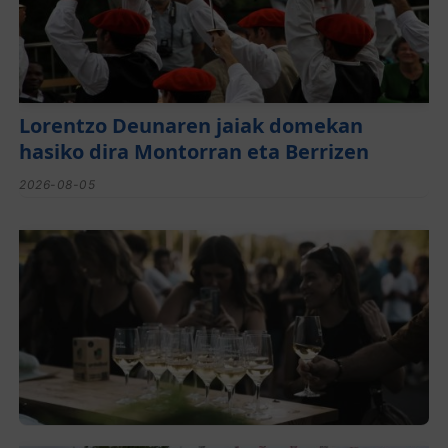
Lorentzo Deunaren jaiak domekan
hasiko dira Montorran eta Berrizen
2026-08-05
El festival de Bizkaiko Txakolina ‘Mahasti
Artean’ llega a Durangaldea en
septiembre
2026-08-03