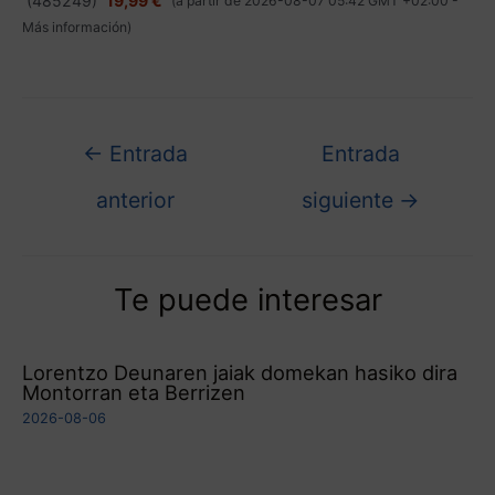
(
485249
)
19,99 €
(a partir de 2026-08-07 05:42 GMT +02:00 -
Más información
)
←
Entrada
Entrada
anterior
siguiente
→
Te puede interesar
Lorentzo Deunaren jaiak domekan hasiko dira
Montorran eta Berrizen
2026-08-06