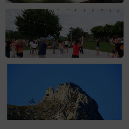
Gerediaga inicia sus fiestas con una cena
y la romería de Ansorregi eta Larrañaga
2026-08-03
Las «Peñas del Duranguesado»,
protagonistas de la nueva exposición en
Ezkurdi
2026-08-02