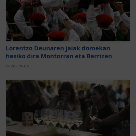
Lorentzo Deunaren jaiak domekan
hasiko dira Montorran eta Berrizen
2026-08-05
El festival de Bizkaiko Txakolina ‘Mahasti
Artean’ llega a Durangaldea en
septiembre
2026-08-03