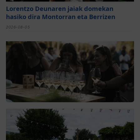
Lorentzo Deunaren jaiak domekan
hasiko dira Montorran eta Berrizen
2026-08-05
El festival de Bizkaiko Txakolina ‘Mahasti
Artean’ llega a Durangaldea en
septiembre
2026-08-03
Gerediaga inicia sus fiestas con una cena