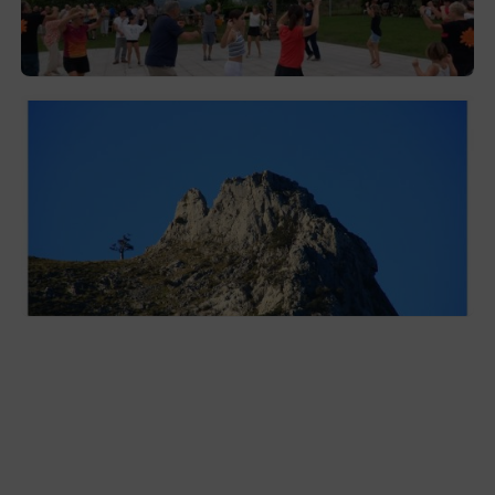
y la romería de Ansorregi eta Larrañaga
2026-08-03
Las «Peñas del Duranguesado»,
protagonistas de la nueva exposición en
Ezkurdi
2026-08-02