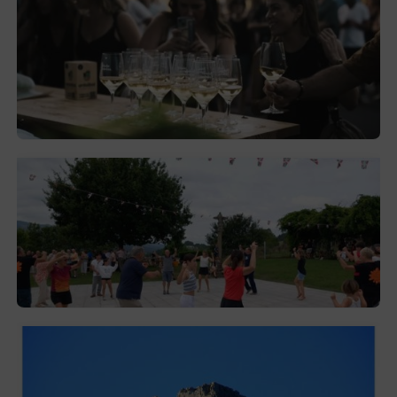
El festival de Bizkaiko Txakolina ‘Mahasti
Artean’ llega a Durangaldea en
septiembre
2026-08-03
Gerediaga inicia sus fiestas con una cena
y la romería de Ansorregi eta Larrañaga
2026-08-03