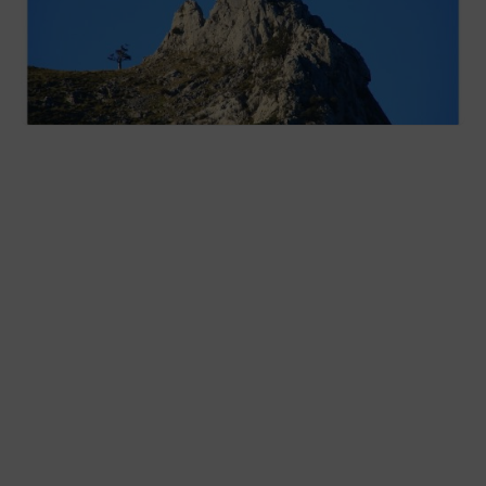
Las «Peñas del Duranguesado»,
protagonistas de la nueva exposición en
Ezkurdi
2026-08-02