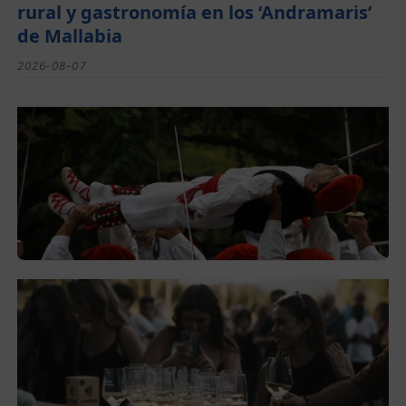
rural y gastronomía en los ‘Andramaris’
de Mallabia
2026-08-07
Lorentzo Deunaren jaiak domekan
hasiko dira Montorran eta Berrizen
2026-08-05
El festival de Bizkaiko Txakolina ‘Mahasti
Artean’ llega a Durangaldea en