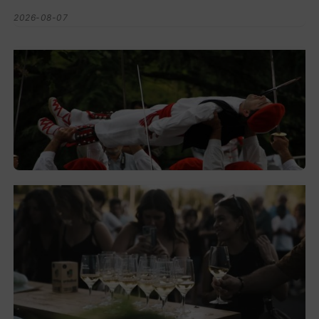
2026-08-07
Lorentzo Deunaren jaiak domekan
hasiko dira Montorran eta Berrizen
2026-08-05
El festival de Bizkaiko Txakolina ‘Mahasti
Artean’ llega a Durangaldea en
septiembre
2026-08-03