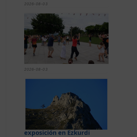
2026-08-03
Gerediaga inicia sus fiestas
con una cena y la romería
de Ansorregi eta Larrañaga
2026-08-03
Las «Peñas del
Duranguesado»,
protagonistas de la nueva
exposición en Ezkurdi