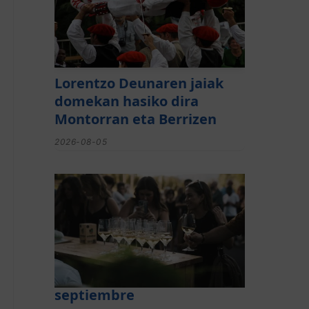
Lorentzo Deunaren jaiak
domekan hasiko dira
Montorran eta Berrizen
2026-08-05
El festival de Bizkaiko
Txakolina ‘Mahasti Artean’
llega a Durangaldea en
septiembre