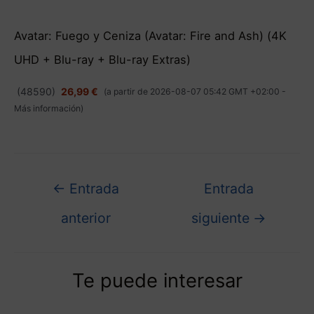
Avatar: Fuego y Ceniza (Avatar: Fire and Ash) (4K
UHD + Blu-ray + Blu-ray Extras)
(
48590
)
26,99 €
(a partir de 2026-08-07 05:42 GMT +02:00 -
Más información
)
←
Entrada
Entrada
anterior
siguiente
→
Te puede interesar