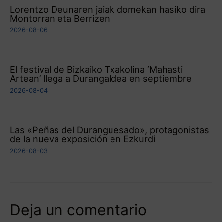
Lorentzo Deunaren jaiak domekan hasiko dira
Montorran eta Berrizen
2026-08-06
El festival de Bizkaiko Txakolina ‘Mahasti
Artean’ llega a Durangaldea en septiembre
2026-08-04
Las «Peñas del Duranguesado», protagonistas
de la nueva exposición en Ezkurdi
2026-08-03
Deja un comentario