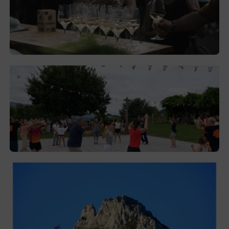
El festival de Bizkaiko Txakolina ‘Mahasti
Artean’ llega a Durangaldea en
septiembre
2026-08-03
Gerediaga inicia sus fiestas con una cena
y la romería de Ansorregi eta Larrañaga
2026-08-03
Las «Peñas del Duranguesado»,
protagonistas de la nueva exposición en