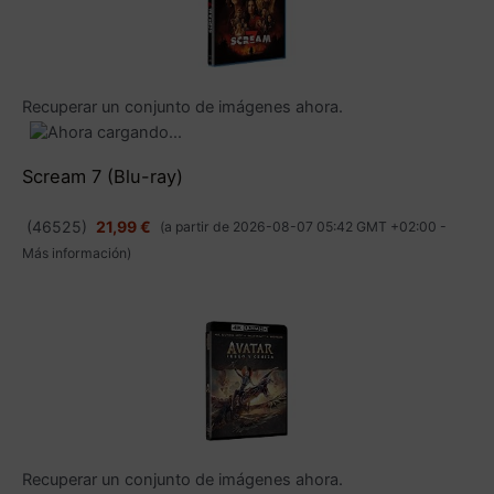
Recuperar un conjunto de imágenes ahora.
Scream 7 (Blu-ray)
(
46525
)
21,99 €
(a partir de 2026-08-07 05:42 GMT +02:00 -
Más información
)
Recuperar un conjunto de imágenes ahora.