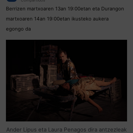
Compartidos
Berrizen martxoaren 13an 19:00etan eta Durangon
martxoaren 14an 19:00etan ikusteko aukera
egongo da
Ander Lipus eta Laura Penagos dira antzezleak