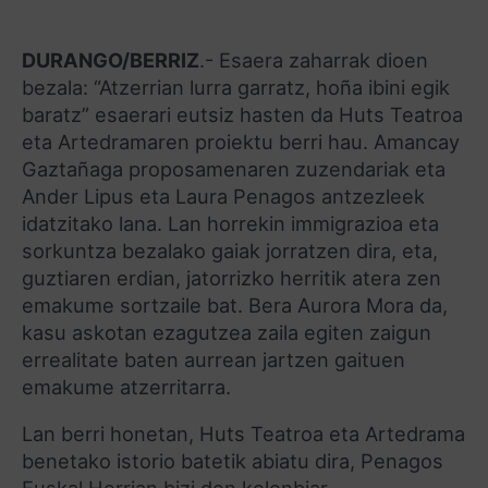
DURANGO/BERRIZ
.- Esaera zaharrak dioen
bezala: “Atzerrian lurra garratz, hoña ibini egik
baratz” esaerari eutsiz hasten da Huts Teatroa
eta Artedramaren proiektu berri hau. Amancay
Gaztañaga proposamenaren zuzendariak eta
Ander Lipus eta Laura Penagos antzezleek
idatzitako lana. Lan horrekin immigrazioa eta
sorkuntza bezalako gaiak jorratzen dira, eta,
guztiaren erdian, jatorrizko herritik atera zen
emakume sortzaile bat. Bera Aurora Mora da,
kasu askotan ezagutzea zaila egiten zaigun
errealitate baten aurrean jartzen gaituen
emakume atzerritarra.
Lan berri honetan, Huts Teatroa eta Artedrama
benetako istorio batetik abiatu dira, Penagos