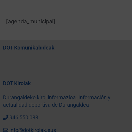
[agenda_municipal]
DOT Komunikabideak
DOT Kirolak
Durangaldeko kirol informazioa. Información y
actualidad deportiva de Durangaldea
946 550 033
info@dotkirolak.eus