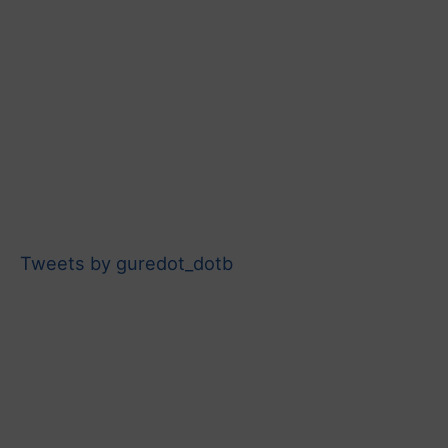
Tweets by guredot_dotb