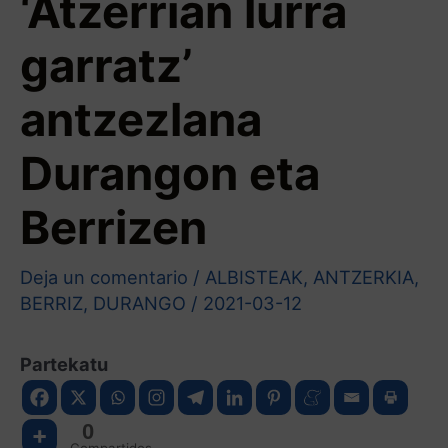
‘Atzerrian lurra
garratz’
antzezlana
Durangon eta
Berrizen
Deja un comentario
/
ALBISTEAK
,
ANTZERKIA
,
BERRIZ
,
DURANGO
/
2021-03-12
Partekatu
0