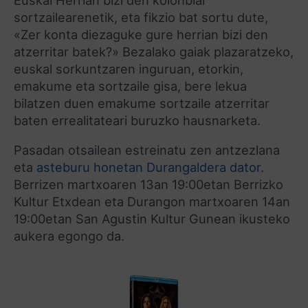
Euskal Herrian bizi den kolonbiar
sortzailearenetik, eta fikzio bat sortu dute,
«Zer konta diezaguke gure herrian bizi den
atzerritar batek?» Bezalako gaiak plazaratzeko,
euskal sorkuntzaren inguruan, etorkin,
emakume eta sortzaile gisa, bere lekua
bilatzen duen emakume sortzaile atzerritar
baten errealitateari buruzko hausnarketa.
Pasadan otsailean estreinatu zen antzezlana
eta
asteburu honetan Durangaldera dator
.
Berrizen martxoaren 13an 19:00etan Berrizko
Kultur Etxdean eta Durangon martxoaren 14an
19:00etan San Agustin Kultur Gunean ikusteko
aukera egongo da.