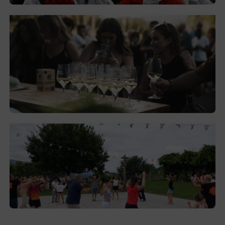
El festival de Bizkaiko Txakolina ‘Mahasti
Artean’ llega a Durangaldea en
septiembre
2026-08-03
Gerediaga inicia sus fiestas con una cena
y la romería de Ansorregi eta Larrañaga
2026-08-03