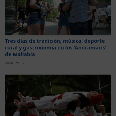
Tres días de tradición, música, deporte
rural y gastronomía en los ‘Andramaris’
de Mallabia
2026-08-07
Lorentzo Deunaren jaiak domekan
hasiko dira Montorran eta Berrizen
2026-08-05