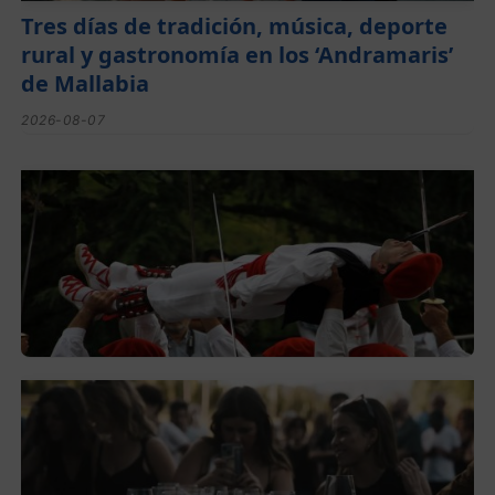
Tres días de tradición, música, deporte
rural y gastronomía en los ‘Andramaris’
de Mallabia
2026-08-07
Lorentzo Deunaren jaiak domekan
hasiko dira Montorran eta Berrizen
2026-08-05
El festival de Bizkaiko Txakolina ‘Mahasti