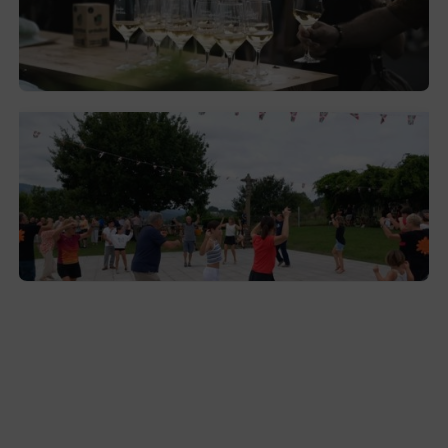
Artean’ llega a Durangaldea en
septiembre
2026-08-03
Gerediaga inicia sus fiestas con una cena
y la romería de Ansorregi eta Larrañaga
2026-08-03