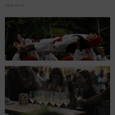
2026-08-07
Lorentzo Deunaren jaiak domekan
hasiko dira Montorran eta Berrizen
2026-08-05
El festival de Bizkaiko Txakolina ‘Mahasti
Artean’ llega a Durangaldea en
septiembre
2026-08-03