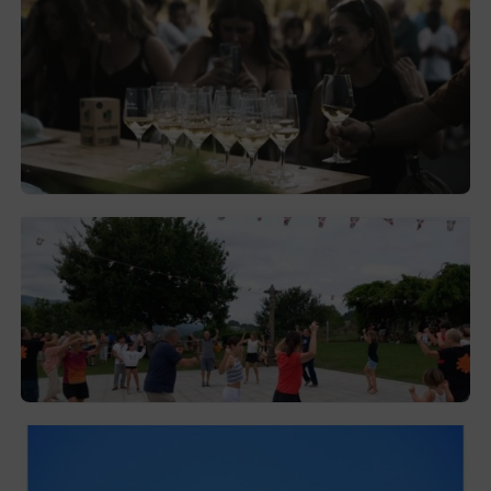
El festival de Bizkaiko Txakolina ‘Mahasti
Artean’ llega a Durangaldea en
septiembre
2026-08-03
Gerediaga inicia sus fiestas con una cena
y la romería de Ansorregi eta Larrañaga
2026-08-03