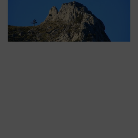
Las «Peñas del Duranguesado»,
protagonistas de la nueva exposición en
Ezkurdi
2026-08-02