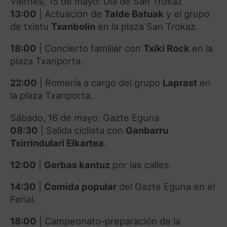
Viernes, 15 de mayo: Día de San Trokaz
13:00
|
Actuación de
Talde Batuak
y el grupo
de txistu
Txanbolin
en la plaza San Trokaz
.
18:00
|
Concierto familiar con
Txiki Rock
en la
plaza Txanporta
.
22:00
|
Romería a cargo del grupo
Laprast
en
la plaza Txanporta
.
Sábado, 16 de mayo: Gazte Eguna
08:30
|
Salida ciclista con
Ganbarru
Txirrindulari Elkartea
.
12:00
|
Gerbas kantuz
por las calles
.
14:30
|
Comida popular
del Gazte Eguna en el
Ferial
.
18:00
|
Campeonato-preparación de la