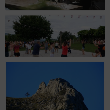
2026-08-03
Gerediaga inicia sus fiestas con una cena
y la romería de Ansorregi eta Larrañaga
2026-08-03
Las «Peñas del Duranguesado»,
protagonistas de la nueva exposición en
Ezkurdi
2026-08-02