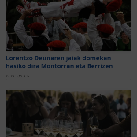
Lorentzo Deunaren jaiak domekan
hasiko dira Montorran eta Berrizen
2026-08-05
El festival de Bizkaiko Txakolina ‘Mahasti
Artean’ llega a Durangaldea en
septiembre