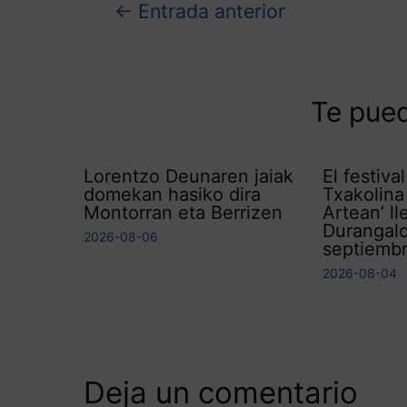
←
Entrada anterior
Te pued
Lorentzo Deunaren jaiak
El festiva
domekan hasiko dira
Txakolina
Montorran eta Berrizen
Artean’ ll
Durangal
2026-08-06
septiemb
2026-08-04
Deja un comentario