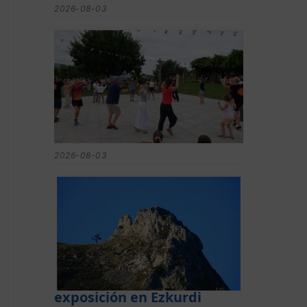
2026-08-03
Gerediaga inicia sus fiestas
con una cena y la romería
de Ansorregi eta Larrañaga
2026-08-03
Las «Peñas del
Duranguesado»,
protagonistas de la nueva
exposición en Ezkurdi