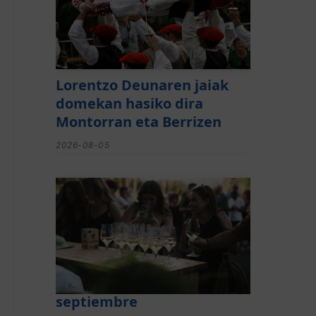
Lorentzo Deunaren jaiak
domekan hasiko dira
Montorran eta Berrizen
2026-08-05
El festival de Bizkaiko
Txakolina ‘Mahasti Artean’
llega a Durangaldea en
septiembre