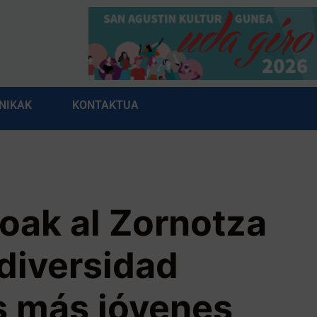
NIKAK
KONTAKTUA
oak al Zornotza
 diversidad
s más jóvenes