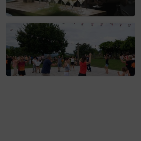
septiembre
2026-08-03
Gerediaga inicia sus fiestas con una cena
y la romería de Ansorregi eta Larrañaga
2026-08-03