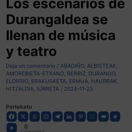
Los escenarios de
Durangaldea se
llenan de música
y teatro
Deja un comentario
/
ABADIÑO
,
ALBISTEAK
,
AMOREBIETA-ETXANO
,
BERRIZ
,
DURANGO
,
ELORRIO
,
ERAKUSKETA
,
ERMUA
,
HAURRAK
,
HITZALDIA
,
IURRETA
/
2024-11-23
Partekatu
0
Compartidos