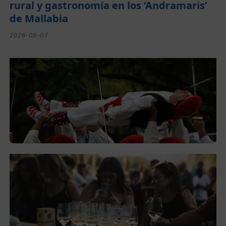
rural y gastronomía en los ‘Andramaris’
de Mallabia
2026-08-07
Lorentzo Deunaren jaiak domekan
hasiko dira Montorran eta Berrizen
2026-08-05
El festival de Bizkaiko Txakolina ‘Mahasti
Artean’ llega a Durangaldea en