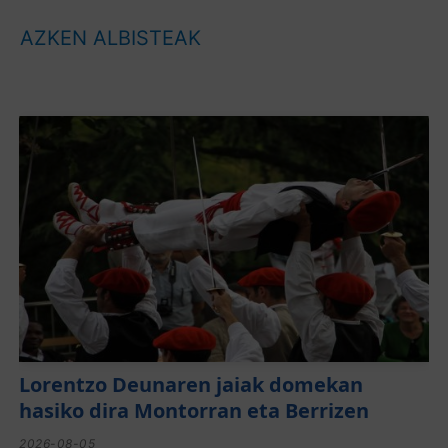
AZKEN ALBISTEAK
Lorentzo Deunaren jaiak domekan
hasiko dira Montorran eta Berrizen
2026-08-05