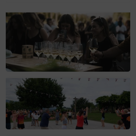
El festival de Bizkaiko Txakolina ‘Mahasti
Artean’ llega a Durangaldea en
septiembre
2026-08-03
Gerediaga inicia sus fiestas con una cena
y la romería de Ansorregi eta Larrañaga
2026-08-03