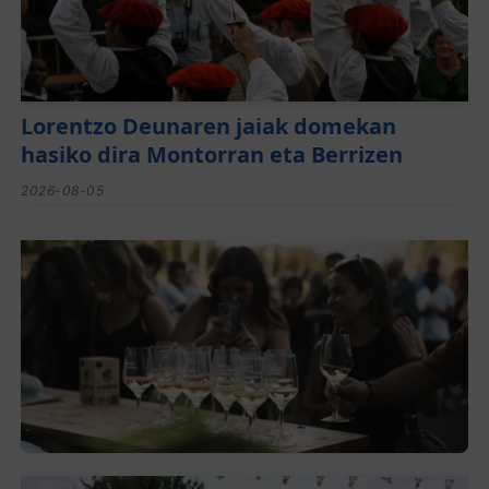
Lorentzo Deunaren jaiak domekan
hasiko dira Montorran eta Berrizen
2026-08-05
El festival de Bizkaiko Txakolina ‘Mahasti
Artean’ llega a Durangaldea en
septiembre
2026-08-03