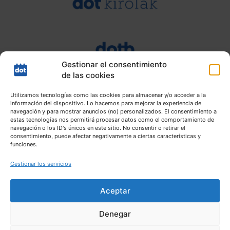
Gestionar el consentimiento
de las cookies
Utilizamos tecnologías como las cookies para almacenar y/o acceder a la
información del dispositivo. Lo hacemos para mejorar la experiencia de
navegación y para mostrar anuncios (no) personalizados. El consentimiento a
estas tecnologías nos permitirá procesar datos como el comportamiento de
navegación o los ID's únicos en este sitio. No consentir o retirar el
consentimiento, puede afectar negativamente a ciertas características y
funciones.
Gestionar los servicios
Aceptar
Mapa web |
Aviso Legal |
Política de Privacidad |
Política de
cookies
Denegar
Copyright © 2026
Durangaldeko Agenda
.
Todos los derechos