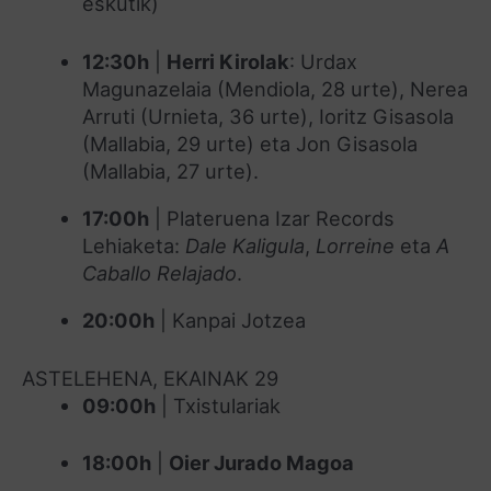
eskutik)
12:30h
|
Herri Kirolak
: Urdax
Magunazelaia (Mendiola, 28 urte), Nerea
Arruti (Urnieta, 36 urte), Ioritz Gisasola
(Mallabia, 29 urte) eta Jon Gisasola
(Mallabia, 27 urte).
17:00h
| Plateruena Izar Records
Lehiaketa:
Dale Kaligula
,
Lorreine
eta
A
Caballo Relajado
.
20:00h
| Kanpai Jotzea
ASTELEHENA, EKAINAK 29
09:00h
| Txistulariak
18:00h
|
Oier Jurado Magoa