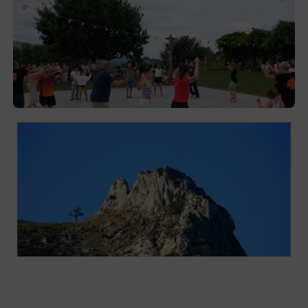
Gerediaga inicia sus fiestas con una cena
y la romería de Ansorregi eta Larrañaga
2026-08-03
Las «Peñas del Duranguesado»,
protagonistas de la nueva exposición en
Ezkurdi
2026-08-02