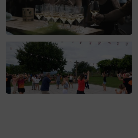
El festival de Bizkaiko Txakolina ‘Mahasti
Artean’ llega a Durangaldea en
septiembre
2026-08-03
Gerediaga inicia sus fiestas con una cena
y la romería de Ansorregi eta Larrañaga
2026-08-03