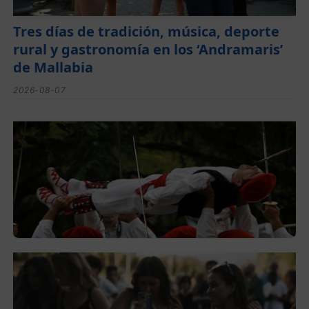
Tres días de tradición, música, deporte
rural y gastronomía en los ‘Andramaris’
de Mallabia
2026-08-07
Lorentzo Deunaren jaiak domekan
hasiko dira Montorran eta Berrizen
2026-08-05