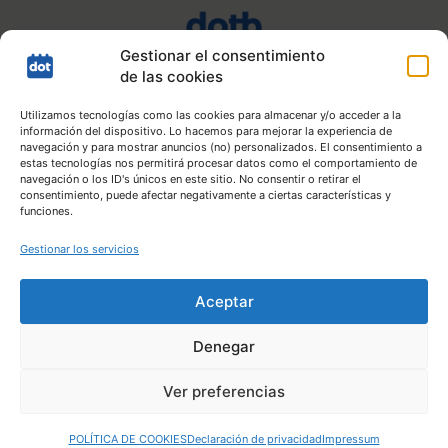
Gestionar el consentimiento
de las cookies
Utilizamos tecnologías como las cookies para almacenar y/o acceder a la
información del dispositivo. Lo hacemos para mejorar la experiencia de
navegación y para mostrar anuncios (no) personalizados. El consentimiento a
estas tecnologías nos permitirá procesar datos como el comportamiento de
navegación o los ID's únicos en este sitio. No consentir o retirar el
consentimiento, puede afectar negativamente a ciertas características y
funciones.
Gestionar los servicios
Aceptar
Mapa web |
Aviso Legal |
Política de Privacidad |
Política de
cookies
Denegar
Copyright © 2026
Durangaldeko Agenda
.
Todos los derechos
reservados. Grupo de Comunicación DOT de
Inmediobai
Ver preferencias
Komunikazio Agentzia
POLÍTICA DE COOKIES
Declaración de privacidad
Impressum