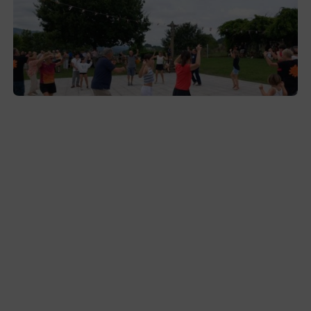
Gerediaga inicia sus fiestas con una cena
y la romería de Ansorregi eta Larrañaga
2026-08-03