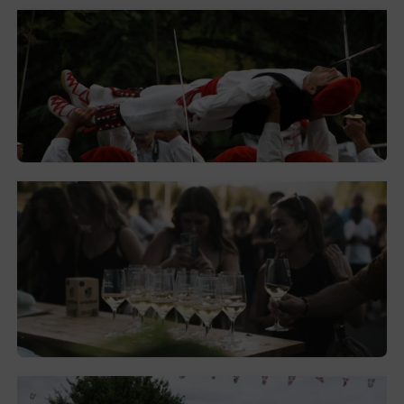
Lorentzo Deunaren jaiak domekan
hasiko dira Montorran eta Berrizen
2026-08-05
El festival de Bizkaiko Txakolina ‘Mahasti
Artean’ llega a Durangaldea en
septiembre
2026-08-03