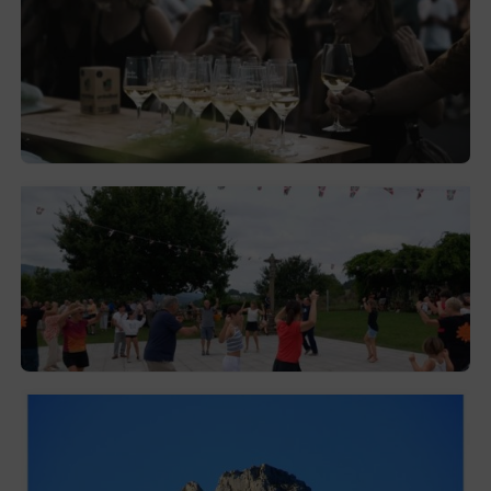
El festival de Bizkaiko Txakolina ‘Mahasti
Artean’ llega a Durangaldea en
septiembre
2026-08-03
Gerediaga inicia sus fiestas con una cena
y la romería de Ansorregi eta Larrañaga
2026-08-03