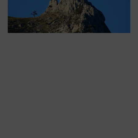
Las «Peñas del Duranguesado»,
protagonistas de la nueva exposición en
Ezkurdi
2026-08-02