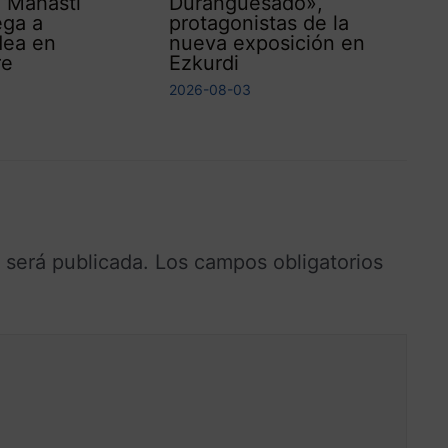
 ‘Mahasti
Duranguesado»,
ega a
protagonistas de la
dea en
nueva exposición en
re
Ezkurdi
2026-08-03
 será publicada.
Los campos obligatorios