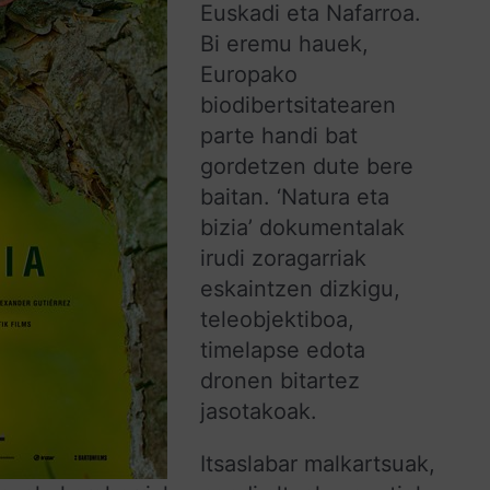
Euskadi eta Nafarroa.
Bi eremu hauek,
Europako
biodibertsitatearen
parte handi bat
gordetzen dute bere
baitan. ‘Natura eta
bizia’ dokumentalak
irudi zoragarriak
eskaintzen dizkigu,
teleobjektiboa,
timelapse edota
dronen bitartez
jasotakoak.
Itsaslabar malkartsuak,