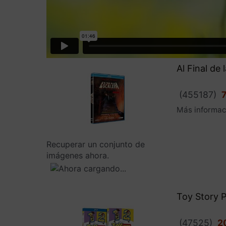
Al Final de
(
455187
)
7
Más informac
Recuperar un conjunto de
imágenes ahora.
Toy Story P
(
47525
)
2