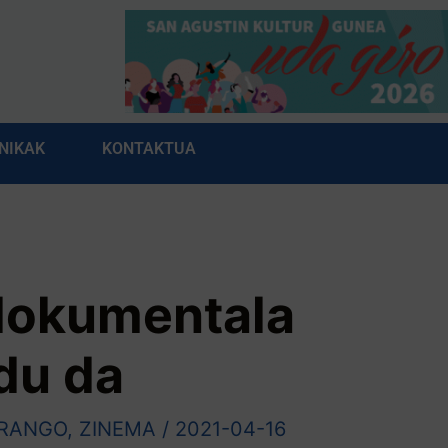
NIKAK
KONTAKTUA
 dokumentala
du da
RANGO
,
ZINEMA
/
2021-04-16