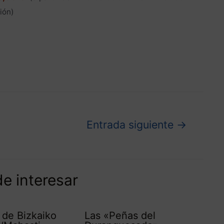
ión
)
Entrada siguiente
→
e interesar
l de Bizkaiko
Las «Peñas del