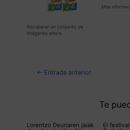
Más informac
Recuperar un conjunto de
imágenes ahora.
←
Entrada anterior
Te pued
Lorentzo Deunaren jaiak
El festiva