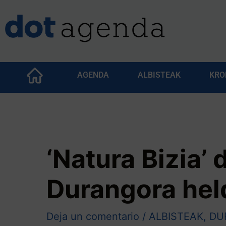
AGENDA
ALBISTEAK
KRO
‘Natura Bizia’
Durangora hel
Deja un comentario
/
ALBISTEAK
,
DU