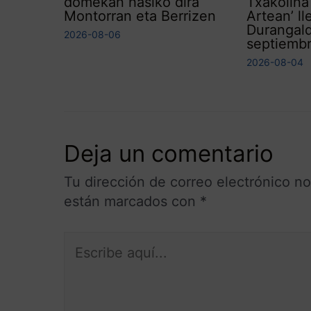
domekan hasiko dira
Txakolina
Montorran eta Berrizen
Artean’ ll
Durangal
2026-08-06
septiemb
2026-08-04
Deja un comentario
Tu dirección de correo electrónico no
están marcados con
*