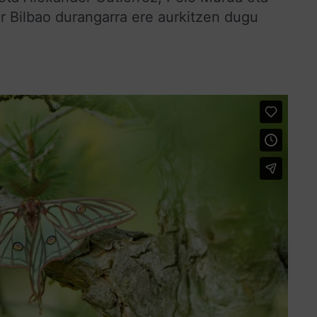
r Bilbao durangarra ere aurkitzen dugu