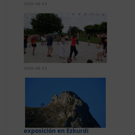
2026-08-03
Gerediaga inicia sus fiestas
con una cena y la romería
de Ansorregi eta Larrañaga
2026-08-03
Las «Peñas del
Duranguesado»,
protagonistas de la nueva
exposición en Ezkurdi