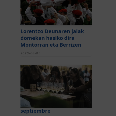
Lorentzo Deunaren jaiak
domekan hasiko dira
Montorran eta Berrizen
2026-08-05
El festival de Bizkaiko
Txakolina ‘Mahasti Artean’
llega a Durangaldea en
septiembre