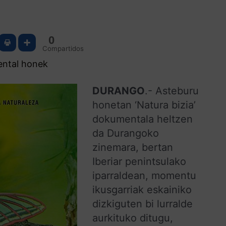
0
Compartidos
ental honek
DURANGO
.- Asteburu
honetan ‘Natura bizia’
dokumentala heltzen
da Durangoko
zinemara, bertan
Iberiar penintsulako
iparraldean, momentu
ikusgarriak eskainiko
dizkiguten bi lurralde
aurkituko ditugu,