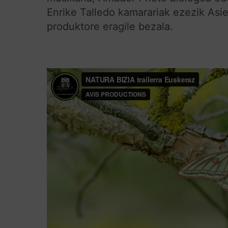
Enrike Talledo kamarariak ezezik Asie
produktore eragile bezala.