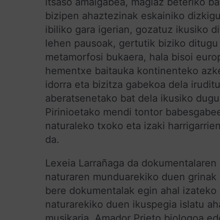
itsaso amaigabea, magiaz beteriko ba
bizipen ahaztezinak eskainiko dizki
ibiliko gara igerian, gozatuz ikusiko 
lehen pausoak, gertutik biziko ditug
metamorfosi bukaera, hala bisoi eur
hementxe baitauka kontinenteko azke
idorra eta bizitza gabekoa dela irudi
aberatsenetako bat dela ikusiko dugu.
Pirinioetako mendi tontor babesgabee
naturaleko txoko eta izaki harrigarri
da.
Lexeia Larrañaga da dokumentalaren z
naturaren munduarekiko duen grinak b
bere dokumentalak egin ahal izateko
naturarekiko duen ikuspegia islatu aha
musikaria, Amador Prieto biologoa ed