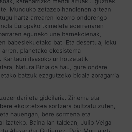
soak, kareharrizko mendi altuak… guztiek
gute. Munduko zetazeo handienen artean
ditugu hartz arrearen lozorro ondorengo
u nola Europako tximeleta ederrenaren
oparraren eguneko une barnekoienak,
n babeslekuetako bat. Eta desertua, leku
tu arren, planetako ekosistema
 Kantauri itsasoko ur hotzetatik
tara, Natura Bizia da hau, gure ondare
enetako batzuk ezagutzeko bidaia zoragarria
uzendari eta gidoilaria. Zinema eta
ere ekoiztetxea sortzera bultzatu zuten,
 eta hauengan, bere sormena eta
l izateko. Baina lan taldean, Julio Veiga
ota Alexander Gutierrez, Peio Murua eta