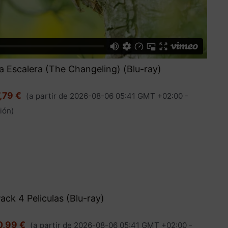
 la Escalera (The Changeling) (Blu-ray)
,79 €
(a partir de 2026-08-06 05:41 GMT +02:00 -
ión
)
ack 4 Peliculas (Blu-ray)
0,99 €
(a partir de 2026-08-06 05:41 GMT +02:00 -