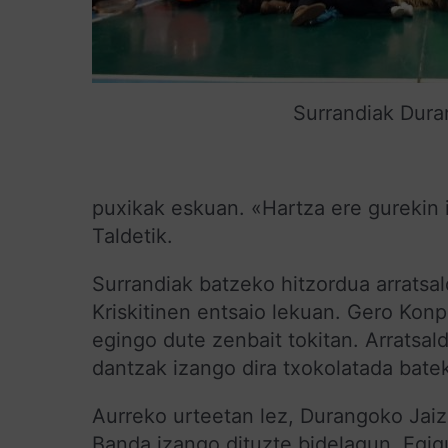
Surrandiak Dur
puxikak eskuan. «Hartza ere gurekin 
Taldetik.
Surrandiak batzeko hitzordua arratsa
Kriskitinen entsaio lekuan. Gero Konp
egingo dute zenbait tokitan. Arratsa
dantzak izango dira txokolatada batek
Aurreko urteetan lez, Durangoko Jaiza
Banda izango dituzte bidelagun. Egigu