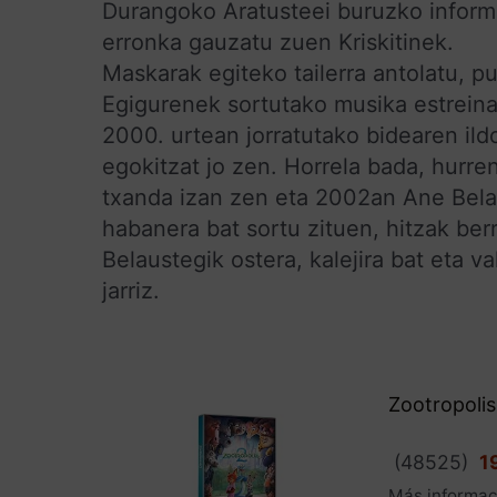
Durangoko Aratusteei buruzko informa
erronka gauzatu zuen Kriskitinek.
Maskarak egiteko tailerra antolatu, pu
Egigurenek sortutako musika estreinat
2000. urtean jorratutako bidearen ildo
egokitzat jo zen. Horrela bada, hurre
txanda izan zen eta 2002an Ane Belaus
habanera bat sortu zituen, hitzak berri
Belaustegik ostera, kalejira bat eta va
jarriz.
Zootropolis
(
48525
)
1
Más informac