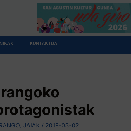
NIKAK
KONTAKTUA
urangoko
protagonistak
RANGO
,
JAIAK
/
2019-03-02