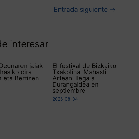
Entrada siguiente
→
e interesar
Deunaren jaiak
El festival de Bizkaiko
asiko dira
Txakolina ‘Mahasti
 eta Berrizen
Artean’ llega a
Durangaldea en
septiembre
2026-08-04