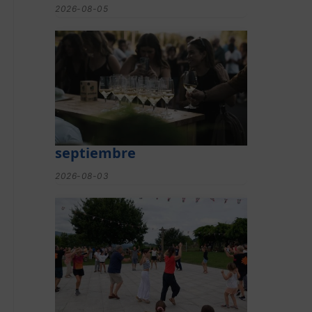
2026-08-05
El festival de Bizkaiko
Txakolina ‘Mahasti Artean’
llega a Durangaldea en
septiembre
2026-08-03
Gerediaga inicia sus fiestas
con una cena y la romería
de Ansorregi eta Larrañaga