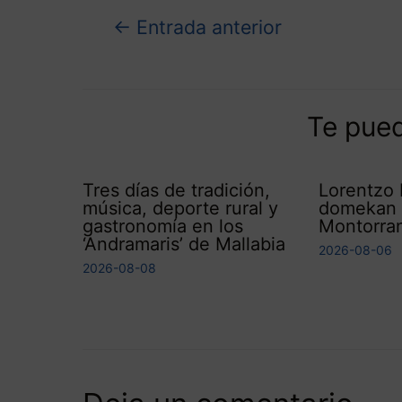
←
Entrada anterior
Te pued
Tres días de tradición,
Lorentzo 
música, deporte rural y
domekan h
gastronomía en los
Montorran
‘Andramaris’ de Mallabia
2026-08-06
2026-08-08