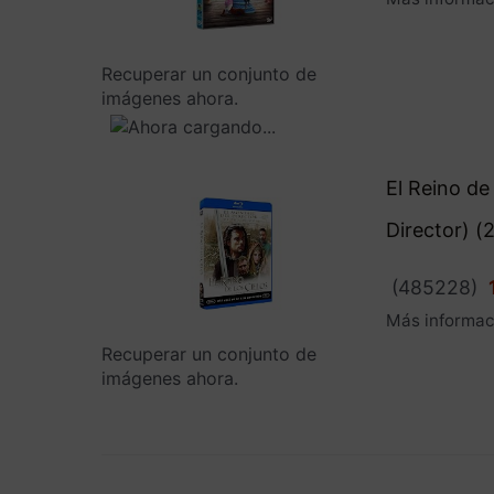
Recuperar un conjunto de
imágenes ahora.
El Reino de
Director) (
(
485228
)
Más informac
Recuperar un conjunto de
imágenes ahora.