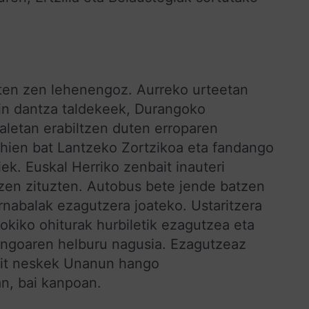
rten zen lehenengoz. Aurreko urteetan
itin dantza taldekeek, Durangoko
baletan erabiltzen duten erroparen
gehien bat Lantzeko Zortzikoa eta fandango
iek. Euskal Herriko zenbait inauteri
tzen zituzten. Autobus bete jende batzen
nabalak ezagutzera joateko. Ustaritzera
tokiko ohiturak hurbiletik ezagutzea eta
xangoaren helburu nagusia. Ezagutzeaz
bait neskek Unanun hango
n, bai kanpoan.