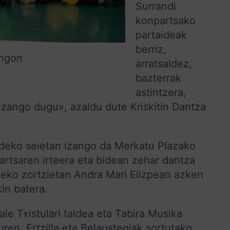
Surrandi
konpartsako
partaideak
berriz,
angon
arratsaldez,
bazterrak
astintzera,
izango dugu», azaldu dute Kriskitin Dantza
ldeko seietan izango da Merkatu Plazako
artsaren irteera eta bidean zehar dantza
ldeko zortzietan Andra Mari Elizpean azken
in batera.
le Txistulari taldea eta Tabira Musika
ren, Ertzilla eta Belaustegiak sortutako