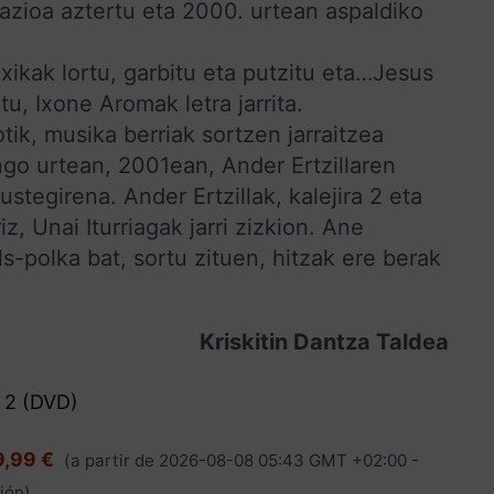
zioa aztertu eta 2000. urtean aspaldiko
xikak lortu, garbitu eta putzitu eta…Jesus
u, Ixone Aromak letra jarrita.
tik, musika berriak sortzen jarraitzea
ngo urtean, 2001ean, Ander Ertzillaren
tegirena. Ander Ertzillak, kalejira 2 eta
z, Unai Iturriagak jarri zizkion. Ane
ls-polka bat, sortu zituen, hitzak ere berak
Kriskitin Dantza Taldea
 2 (DVD)
9,99 €
(a partir de 2026-08-08 05:43 GMT +02:00 -
ión
)