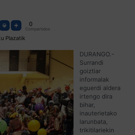
0
Compartidos
u Plazatik
DURANGO.-
Surrandi
goiztiar
informalak
eguerdi aldera
irtengo dira
bihar,
inauterietako
larunbata,
trikitilariekin