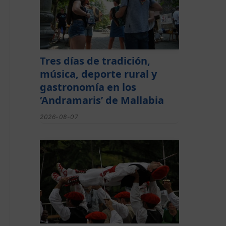
Tres días de tradición,
música, deporte rural y
gastronomía en los
‘Andramaris’ de Mallabia
2026-08-07
Lorentzo Deunaren jaiak
domekan hasiko dira
Montorran eta Berrizen