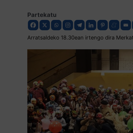
Partekatu
Arratsaldeko 18.30ean irtengo dira Merkat