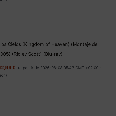
 los Cielos (Kingdom of Heaven) (Montaje del
2005) (Ridley Scott) (Blu-ray)
12,99 €
(a partir de 2026-08-08 05:43 GMT +02:00 -
ión
)