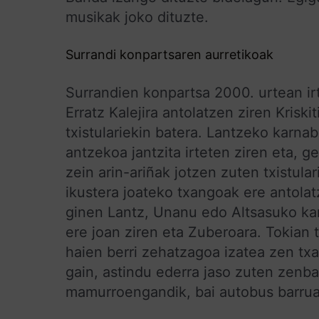
musikak joko dituzte.
Surrandi konpartsaren aurretikoak
Surrandien konpartsa 2000. urtean i
Erratz Kalejira antolatzen ziren Krisk
txistulariekin batera. Lantzeko karna
antzekoa jantzita irteten ziren eta, 
zein arin-ariñak jotzen zuten txistular
ikustera joateko txangoak ere antola
ginen Lantz, Unanu edo Altsasuko kar
ere joan ziren eta Zuberoara. Tokian 
haien berri zehatzagoa izatea zen t
gain, astindu ederra jaso zuten zen
mamurroengandik, bai autobus barrua