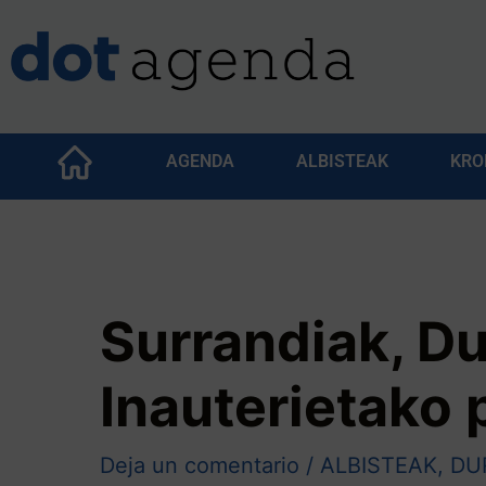
AGENDA
ALBISTEAK
KRO
Surrandiak, D
Inauterietako 
Deja un comentario
/
ALBISTEAK
,
DU